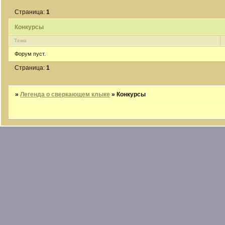
Страница:
1
Конкурсы
Тема
Форум пуст.
Страница:
1
»
Легенда о сверкающем клыке
»
Конкурсы