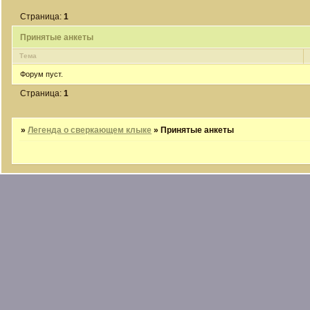
Страница:
1
Принятые анкеты
Тема
Форум пуст.
Страница:
1
»
Легенда о сверкающем клыке
»
Принятые анкеты