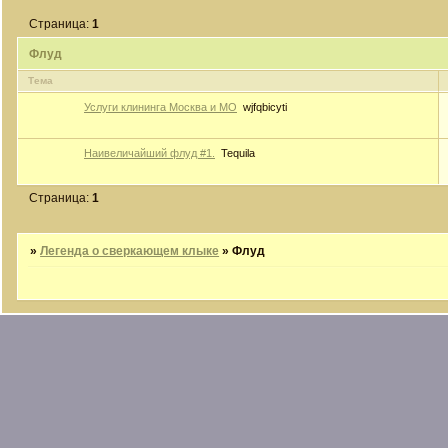
Страница:
1
Флуд
Тема
Услуги клининга Москва и МО
wjfqbicyti
Наивеличайший флуд #1.
Tequila
Страница:
1
»
Легенда о сверкающем клыке
»
Флуд