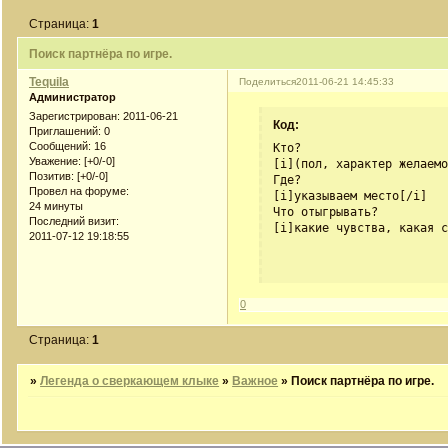
Страница:
1
Поиск партнёра по игре.
Tequila
Поделиться
2011-06-21 14:45:33
Администратор
Зарегистрирован
: 2011-06-21
Код:
Приглашений:
0
Сообщений:
16
Кто? 

Уважение:
[+0/-0]
[i](пол, характер желаемо
Позитив:
[+0/-0]
Где?

Провел на форуме:
[i]указываем место[/i]

24 минуты
Что отыгрывать?

Последний визит:
[i]какие чувства, какая с
2011-07-12 19:18:55
0
Страница:
1
»
Легенда о сверкающем клыке
»
Важное
»
Поиск партнёра по игре.